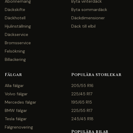
Abonnemang
Byta vinterdäck
Däckskifte
Byta sommardäck
Däckhotell
Däckdimensioner
Hjulinställning
Däck till elbil
Däckservice
Bromsservice
Felsökning
Billackering
Fälgar
Populära storlekar
Alla fälgar
205/55 R16
Volvo fälgar
225/45 R17
Mercedes fälgar
195/65 R15
BMW fälgar
225/55 R17
Tesla fälgar
245/45 R18
Fälgrenovering
Populära bilar