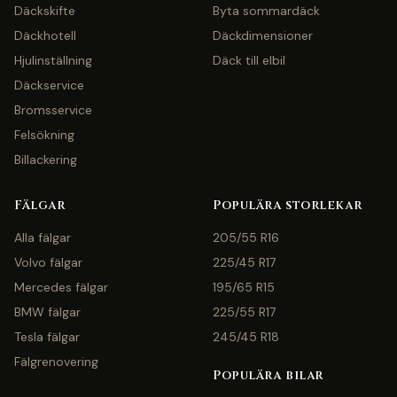
Däckskifte
Byta sommardäck
Däckhotell
Däckdimensioner
Hjulinställning
Däck till elbil
Däckservice
Bromsservice
Felsökning
Billackering
Fälgar
Populära storlekar
Alla fälgar
205/55 R16
Volvo fälgar
225/45 R17
Mercedes fälgar
195/65 R15
BMW fälgar
225/55 R17
Tesla fälgar
245/45 R18
Fälgrenovering
Populära bilar