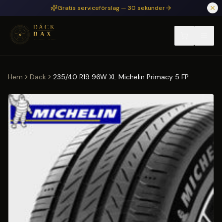
Hoppa till huvudinnehåll
Gratis serviceförslag — 30 sekunder
Hem
Däck
235/40 R19 96W XL Michelin Primacy 5 FP