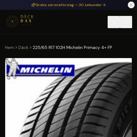
Hoppa till huvudinnehåll
Gratis serviceförslag — 30 sekunder
Hem
Däck
225/65 R17 102H Michelin Primacy 4+ FP