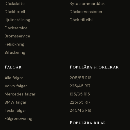
Däckskifte
Byta sommardäck
Däckhotell
Däckdimensioner
Hjulinställning
Däck till elbil
Däckservice
Bromsservice
Felsökning
Billackering
Fälgar
Populära storlekar
Alla fälgar
205/55 R16
Volvo fälgar
225/45 R17
Mercedes fälgar
195/65 R15
BMW fälgar
225/55 R17
Tesla fälgar
245/45 R18
Fälgrenovering
Populära bilar