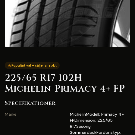
Populärt val – säljer snabbt
225/65 R17 102H
Michelin Primacy 4+ FP
Specifikationer
Märke
MichelinModell: Primacy 4+
FPDimension: 225/65
R17Säsong:
SommardäckFordonstyp: