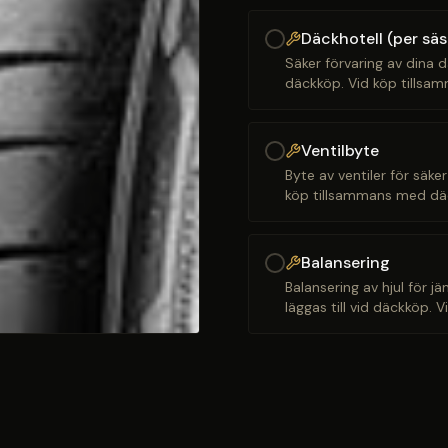
Däckhotell (per sä
Säker förvaring av dina d
däckköp. Vid köp tillsam
Ventilbyte
Byte av ventiler för säker
köp tillsammans med däck
Balansering
Balansering av hjul för j
läggas till vid däckköp. 