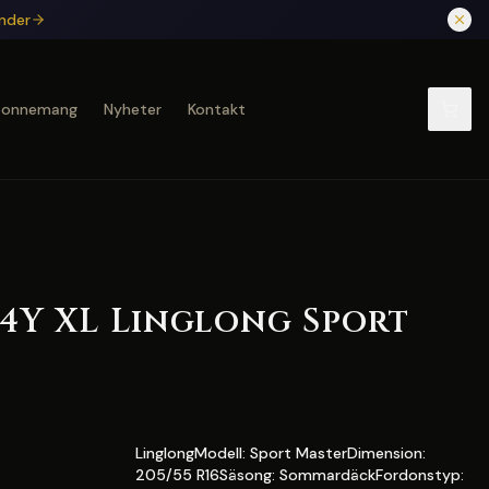
under
bonnemang
Nyheter
Kontakt
94Y XL Linglong Sport
LinglongModell: Sport MasterDimension:
205/55 R16Säsong: SommardäckFordonstyp: