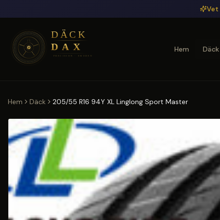
Hoppa till huvudinnehåll
Vet 
Hem
Däck
Hem
Däck
205/55 R16 94Y XL Linglong Sport Master