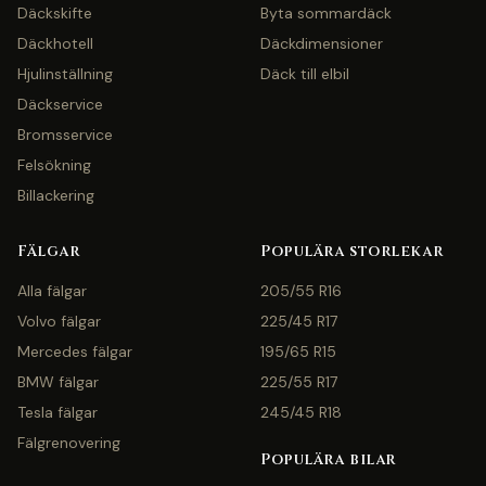
Däckskifte
Byta sommardäck
Däckhotell
Däckdimensioner
Hjulinställning
Däck till elbil
Däckservice
Bromsservice
Felsökning
Billackering
Fälgar
Populära storlekar
Alla fälgar
205/55 R16
Volvo fälgar
225/45 R17
Mercedes fälgar
195/65 R15
BMW fälgar
225/55 R17
Tesla fälgar
245/45 R18
Fälgrenovering
Populära bilar