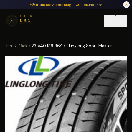
Hoppa till huvudinnehåll
Gratis serviceförslag — 30 sekunder
Hem
Däck
235/40 R19 96Y XL Linglong Sport Master