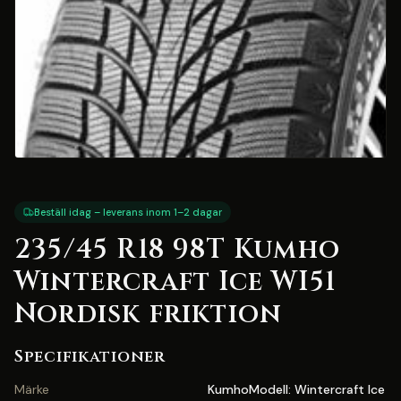
Beställ idag – leverans inom 1–2 dagar
235/45 R18 98T Kumho
Wintercraft Ice WI51
Nordisk friktion
Specifikationer
Märke
KumhoModell: Wintercraft Ice