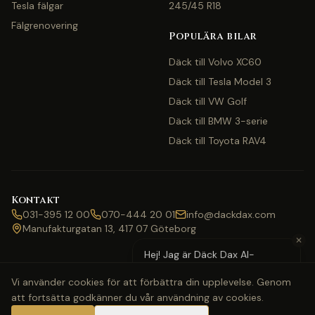
Tesla fälgar
245/45 R18
Fälgrenovering
Populära bilar
Däck till Volvo XC60
Däck till Tesla Model 3
Däck till VW Golf
Däck till BMW 3-serie
Däck till Toyota RAV4
Kontakt
031-395 12 00
070-444 20 01
info@dackdax.com
Manufakturgatan 13, 417 07 Göteborg
✕
Hej! Jag är Däck Dax AI-
assistent — behöver du hjälp
Vi använder cookies för att förbättra din upplevelse. Genom
med pris eller bokning?
att fortsätta godkänner du vår användning av cookies.
©
2026
Däck Dax. Alla rättigheter förbehållna.
Webbkarta
Klarna
Swish
Visa
Mastercard