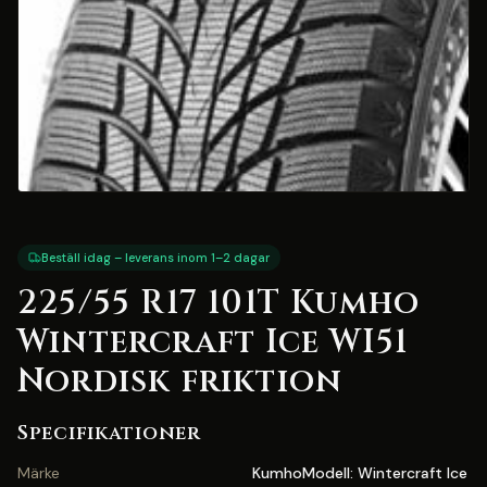
Beställ idag – leverans inom 1–2 dagar
225/55 R17 101T Kumho
Wintercraft Ice WI51
Nordisk friktion
Specifikationer
Märke
KumhoModell: Wintercraft Ice