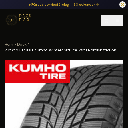
Hoppa till huvudinnehåll
Gratis serviceförslag — 30 sekunder
Hem
Däck
225/55 R17 101T Kumho Wintercraft Ice WI51 Nordisk friktion