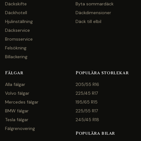
Däckskifte
Byta sommardäck
Däckhotell
Däckdimensioner
Hjulinställning
Däck till elbil
Däckservice
Bromsservice
Felsökning
Billackering
Fälgar
Populära storlekar
Alla fälgar
205/55 R16
Volvo fälgar
225/45 R17
Mercedes fälgar
195/65 R15
BMW fälgar
225/55 R17
Tesla fälgar
245/45 R18
Fälgrenovering
Populära bilar