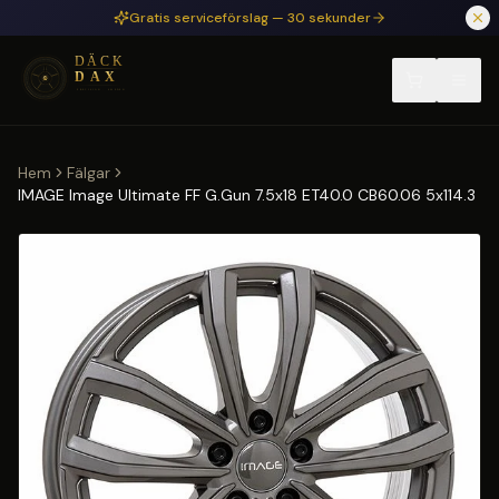
Hoppa till huvudinnehåll
Gratis serviceförslag — 30 sekunder
Hem
Fälgar
IMAGE Image Ultimate FF G.Gun 7.5x18 ET40.0 CB60.06 5x114.3