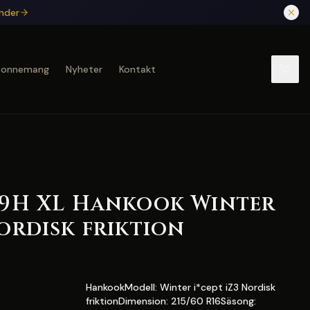
under
bonnemang
Nyheter
Kontakt
 99H XL Hankook Winter
Nordisk friktion
HankookModell: Winter i*cept iZ3 Nordisk
friktionDimension: 215/60 R16Säsong: