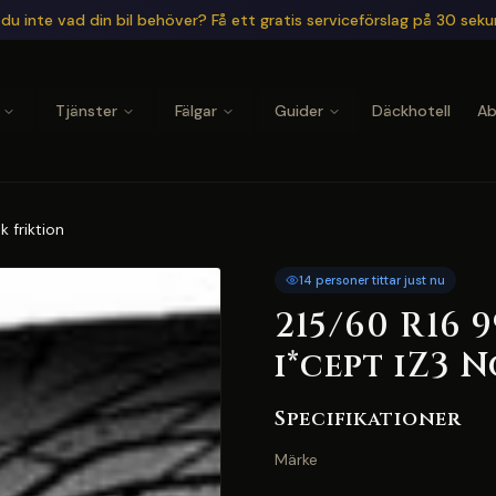
du inte vad din bil behöver? Få ett gratis serviceförslag på 30 sek
Tjänster
Fälgar
Guider
Däckhotell
A
 friktion
14 personer tittar just nu
215/60 R16
i*cept iZ3 
Specifikationer
Märke