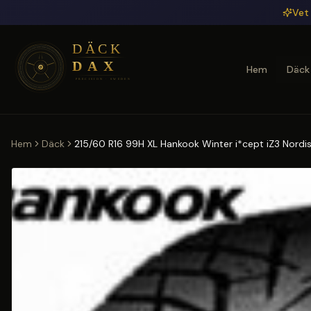
Hoppa till huvudinnehåll
Vet 
Hem
Däck
Hem
Däck
215/60 R16 99H XL Hankook Winter i*cept iZ3 Nordisk