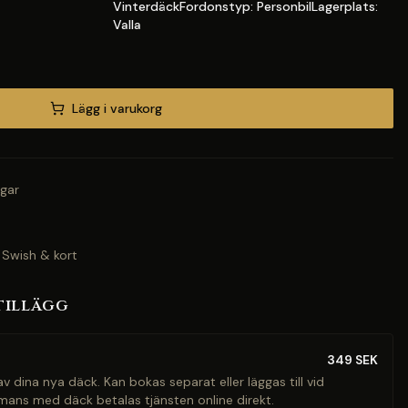
VinterdäckFordonstyp: PersonbilLagerplats:
Valla
Lägg i varukorg
gar
 Swish & kort
tillägg
349
SEK
v dina nya däck. Kan bokas separat eller läggas till vid
mans med däck betalas tjänsten online direkt.