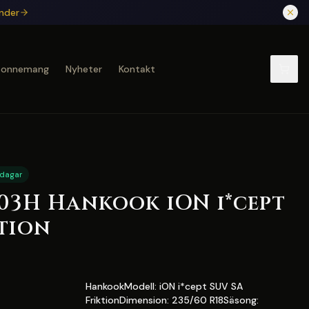
under
bonnemang
Nyheter
Kontakt
 dagar
103H Hankook iON i*cept
ktion
HankookModell: iON i*cept SUV SA
FriktionDimension: 235/60 R18Säsong: