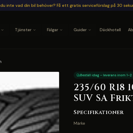
du inte vad din bil behöver? Få ett gratis serviceförslag på 30 sek
Tjänster
Fälgar
Guider
Däckhotell
A
n
Beställ idag – leverans inom 1–2
235/60 R18 
SUV SA Fri
Specifikationer
Märke