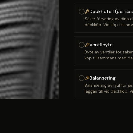
Däckhotell (per sä
Säker förvaring av dina d
däckköp. Vid köp tillsam
Ventilbyte
Byte av ventiler för säker
köp tillsammans med däck
Balansering
Balansering av hjul för j
läggas till vid däckköp. 