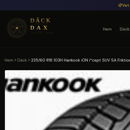
Hoppa till huvudinnehåll
Vet 
Hem
Däck
Hem
Däck
235/60 R18 103H Hankook iON i*cept SUV SA Friktio