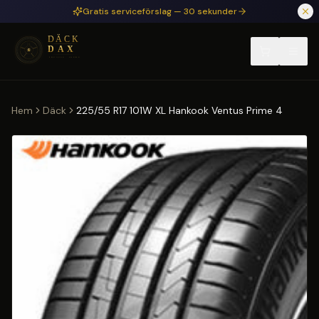
Hoppa till huvudinnehåll
Gratis serviceförslag — 30 sekunder
Hem
Däck
225/55 R17 101W XL Hankook Ventus Prime 4