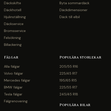
Däckskifte
Byta sommardäck
Däckhotell
Däckdimensioner
Hjulinställning
Däck till elbil
Däckservice
Bromsservice
Felsökning
Billackering
Fälgar
Populära storlekar
Alla fälgar
205/55 R16
Volvo fälgar
225/45 R17
Mercedes fälgar
195/65 R15
BMW fälgar
225/55 R17
Tesla fälgar
245/45 R18
Fälgrenovering
Populära bilar