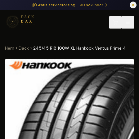
Hoppa till huvudinnehåll
Gratis serviceförslag — 30 sekunder
Hem
Däck
245/45 R18 100W XL Hankook Ventus Prime 4