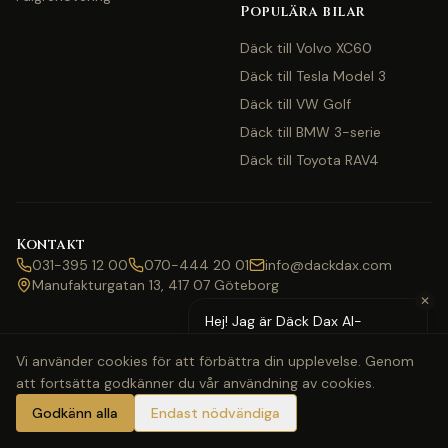
Populära bilar
Däck till Volvo XC60
Däck till Tesla Model 3
Däck till VW Golf
Däck till BMW 3-serie
Däck till Toyota RAV4
Kontakt
031-395 12 00
070-444 20 01
info@dackdax.com
Manufakturgatan 13, 417 07 Göteborg
✕
Hej! Jag är Däck Dax AI-
assistent — behöver du hjälp
Vi använder cookies för att förbättra din upplevelse. Genom
med pris eller bokning?
att fortsätta godkänner du vår användning av cookies.
©
2026
Däck Dax. Alla rättigheter förbehållna.
Webbkarta
Klarna
Swish
Visa
Mastercard
Godkänn alla
Endast nödvändiga