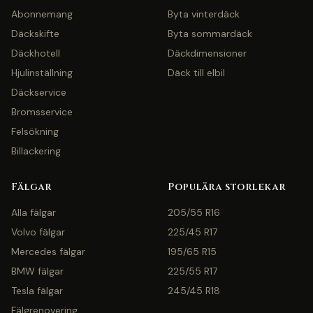
Abonnemang
Byta vinterdäck
Däckskifte
Byta sommardäck
Däckhotell
Däckdimensioner
Hjulinställning
Däck till elbil
Däckservice
Bromsservice
Felsökning
Billackering
Fälgar
Populära storlekar
Alla fälgar
205/55 R16
Volvo fälgar
225/45 R17
Mercedes fälgar
195/65 R15
BMW fälgar
225/55 R17
Tesla fälgar
245/45 R18
Fälgrenovering