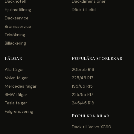
Däckhotell
Däckdimensioner
Hjulinställning
Däck till elbil
Däckservice
Bromsservice
Felsökning
Billackering
Fälgar
Populära storlekar
Alla fälgar
205/55 R16
Volvo fälgar
225/45 R17
Mercedes fälgar
195/65 R15
BMW fälgar
225/55 R17
Tesla fälgar
245/45 R18
Fälgrenovering
Populära bilar
Däck till Volvo XC60