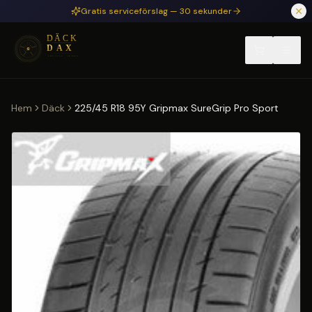
Hoppa till huvudinnehåll
Gratis serviceförslag — 30 sekunder
Hem
Däck
225/45 R18 95Y Gripmax SureGrip Pro Sport