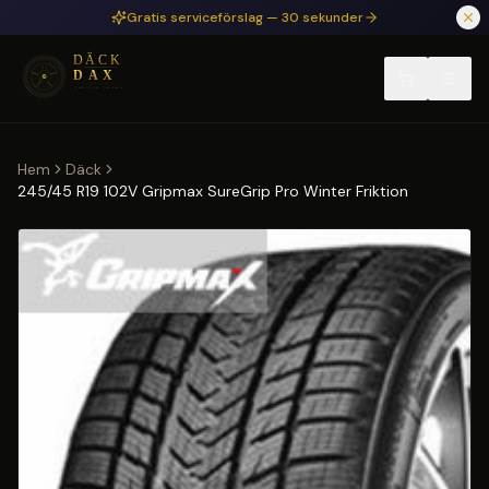
Hoppa till huvudinnehåll
Gratis serviceförslag — 30 sekunder
Hem
Däck
245/45 R19 102V Gripmax SureGrip Pro Winter Friktion