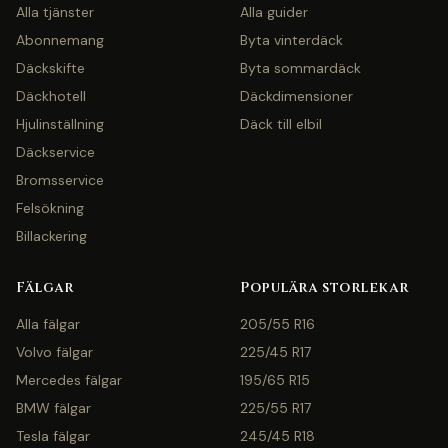
Alla tjänster
Alla guider
Abonnemang
Byta vinterdäck
Däckskifte
Byta sommardäck
Däckhotell
Däckdimensioner
Hjulinställning
Däck till elbil
Däckservice
Bromsservice
Felsökning
Billackering
Fälgar
Populära storlekar
Alla fälgar
205/55 R16
Volvo fälgar
225/45 R17
Mercedes fälgar
195/65 R15
BMW fälgar
225/55 R17
Tesla fälgar
245/45 R18