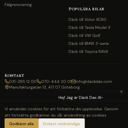
Fälgrenovering
Populära bilar
Däck till Volvo XC60
Däck till Tesla Model 3
Däck till VW Golf
Däck till BMW 3-serie
Däck till Toyota RAV4
Kontakt
031-395 12 00
070-444 20 01
info@dackdax.com
Manufakturgatan 13, 417 07 Göteborg
✕
Hej! Jag är Däck Dax AI-
assistent — behöver du hjälp
Vi använder cookies för att förbättra din upplevelse. Genom
med pris eller bokning?
att fortsätta godkänner du vår användning av cookies.
©
2026
Däck Dax. Alla rättigheter förbehållna.
Webbkarta
Klarna
Swish
Visa
Mastercard
Godkänn alla
Endast nödvändiga