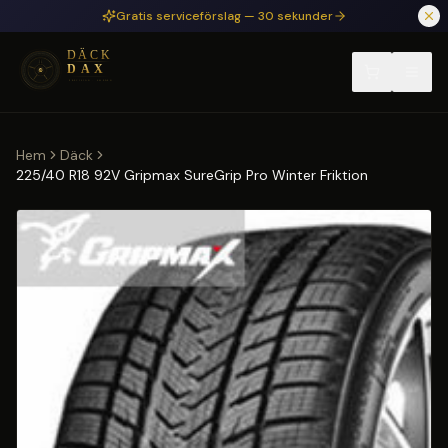
Hoppa till huvudinnehåll
Gratis serviceförslag — 30 sekunder
Hem
Däck
225/40 R18 92V Gripmax SureGrip Pro Winter Friktion