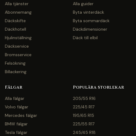
Alla tjänster
Alla guider
Abonnemang
Byta vinterdäck
Däckskifte
Byta sommardäck
Däckhotell
Däckdimensioner
Hjulinställning
Däck till elbil
Däckservice
Bromsservice
Felsökning
Billackering
Fälgar
Populära storlekar
Alla fälgar
205/55 R16
Volvo fälgar
225/45 R17
Mercedes fälgar
195/65 R15
BMW fälgar
225/55 R17
Tesla fälgar
245/45 R18