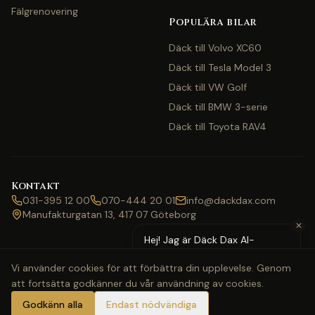
Fälgrenovering
Populära bilar
Däck till Volvo XC60
Däck till Tesla Model 3
Däck till VW Golf
Däck till BMW 3-serie
Däck till Toyota RAV4
Kontakt
031-395 12 00
070-444 20 01
info@dackdax.com
Manufakturgatan 13, 417 07 Göteborg
✕
Hej! Jag är Däck Dax AI-
assistent — behöver du hjälp
Vi använder cookies för att förbättra din upplevelse. Genom
med pris eller bokning?
att fortsätta godkänner du vår användning av cookies.
©
2026
Däck Dax. Alla rättigheter förbehållna.
Webbkarta
Klarna
Swish
Visa
Mastercard
Godkänn alla
Endast nödvändiga