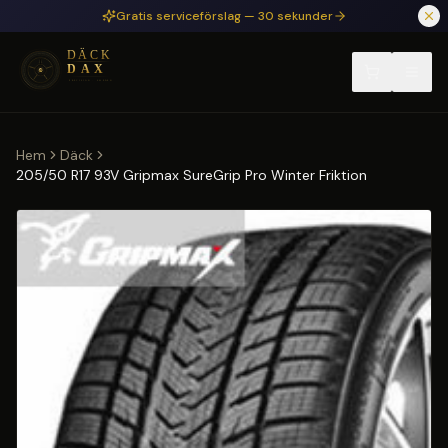
Hoppa till huvudinnehåll
Gratis serviceförslag — 30 sekunder
Hem
Däck
205/50 R17 93V Gripmax SureGrip Pro Winter Friktion