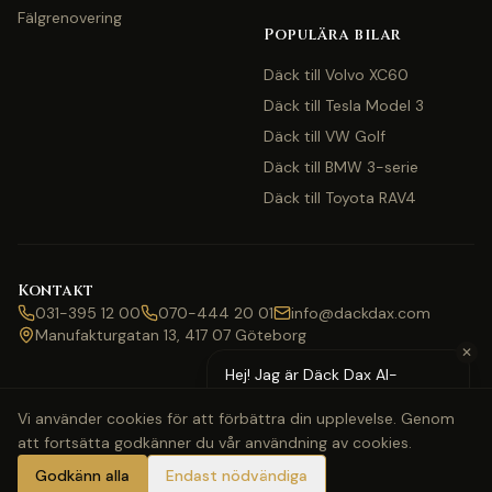
Fälgrenovering
Populära bilar
Däck till Volvo XC60
Däck till Tesla Model 3
Däck till VW Golf
Däck till BMW 3-serie
Däck till Toyota RAV4
Kontakt
031-395 12 00
070-444 20 01
info@dackdax.com
Manufakturgatan 13, 417 07 Göteborg
✕
Hej! Jag är Däck Dax AI-
assistent — behöver du hjälp
Vi använder cookies för att förbättra din upplevelse. Genom
med pris eller bokning?
att fortsätta godkänner du vår användning av cookies.
©
2026
Däck Dax. Alla rättigheter förbehållna.
Webbkarta
Klarna
Swish
Visa
Mastercard
Godkänn alla
Endast nödvändiga