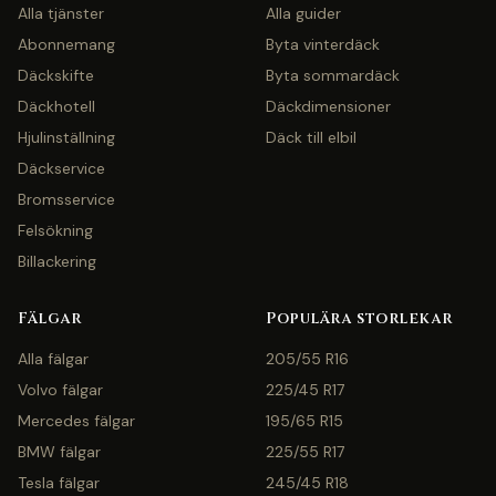
Alla tjänster
Alla guider
Abonnemang
Byta vinterdäck
Däckskifte
Byta sommardäck
Däckhotell
Däckdimensioner
Hjulinställning
Däck till elbil
Däckservice
Bromsservice
Felsökning
Billackering
Fälgar
Populära storlekar
Alla fälgar
205/55 R16
Volvo fälgar
225/45 R17
Mercedes fälgar
195/65 R15
BMW fälgar
225/55 R17
Tesla fälgar
245/45 R18