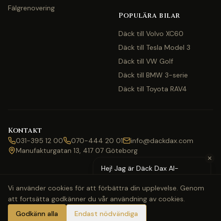
Fälgrenovering
Populära bilar
Däck till Volvo XC60
Däck till Tesla Model 3
Däck till VW Golf
Däck till BMW 3-serie
Däck till Toyota RAV4
Kontakt
031-395 12 00
070-444 20 01
info@dackdax.com
Manufakturgatan 13, 417 07 Göteborg
✕
Hej! Jag är Däck Dax AI-
assistent — behöver du hjälp
Vi använder cookies för att förbättra din upplevelse. Genom
med pris eller bokning?
att fortsätta godkänner du vår användning av cookies.
©
2026
Däck Dax. Alla rättigheter förbehållna.
Webbkarta
Klarna
Swish
Visa
Mastercard
Godkänn alla
Endast nödvändiga