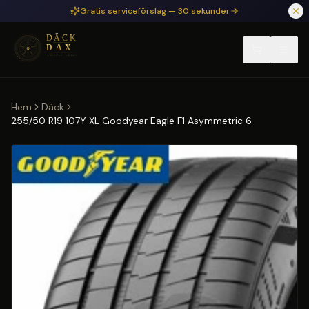
Hoppa till huvudinnehåll
Gratis serviceförslag — 30 sekunder
Hem
Däck
255/50 R19 107Y XL Goodyear Eagle F1 Asymmetric 6