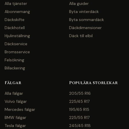
Alla tjänster
Alla guider
Abonnemang
Byta vinterdäck
Däckskifte
Byta sommardäck
Däckhotell
Däckdimensioner
Hjulinställning
Däck till elbil
Däckservice
Bromsservice
Felsökning
Billackering
Fälgar
Populära storlekar
Alla fälgar
205/55 R16
Volvo fälgar
225/45 R17
Mercedes fälgar
195/65 R15
BMW fälgar
225/55 R17
Tesla fälgar
245/45 R18