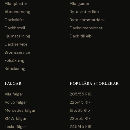
Alla tjänster
Alla guider
Abonnemang
Byta vinterdäck
Däckskifte
Byta sommardäck
Däckhotell
Däckdimensioner
Hjulinställning
Däck till elbil
Däckservice
Bromsservice
Felsökning
Billackering
Fälgar
Populära storlekar
Alla fälgar
205/55 R16
Volvo fälgar
225/45 R17
Mercedes fälgar
195/65 R15
BMW fälgar
225/55 R17
Tesla fälgar
245/45 R18