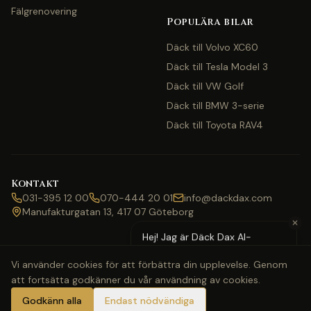
Fälgrenovering
Populära bilar
Däck till Volvo XC60
Däck till Tesla Model 3
Däck till VW Golf
Däck till BMW 3-serie
Däck till Toyota RAV4
Kontakt
031-395 12 00
070-444 20 01
info@dackdax.com
Manufakturgatan 13, 417 07 Göteborg
✕
Hej! Jag är Däck Dax AI-
assistent — behöver du hjälp
Vi använder cookies för att förbättra din upplevelse. Genom
med pris eller bokning?
att fortsätta godkänner du vår användning av cookies.
©
2026
Däck Dax. Alla rättigheter förbehållna.
Webbkarta
Klarna
Swish
Visa
Mastercard
Godkänn alla
Endast nödvändiga