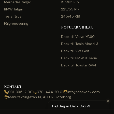
Mercedes fälgar
195/65 R15
BMW fälgar
225/55 R17
Tesla fälgar
245/45 R18
Fälgrenovering
Populära bilar
Däck till Volvo XC60
Däck till Tesla Model 3
Däck till VW Golf
Däck till BMW 3-serie
Däck till Toyota RAV4
Kontakt
031-395 12 00
070-444 20 01
info@dackdax.com
Manufakturgatan 13, 417 07 Göteborg
✕
Hej! Jag är Däck Dax AI-
assistent — behöver du hjälp