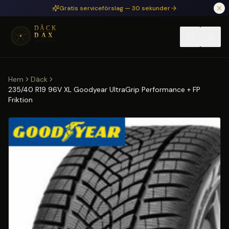
Hoppa till huvudinnehåll
Gratis serviceförslag — 30 sekunder
Hem
Däck
235/40 R19 96V XL Goodyear UltraGrip Performance + FP
Friktion