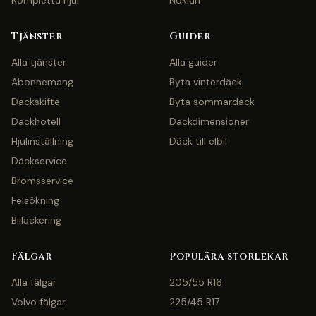
Kompletta hjul
Nokian
Tjänster
Guider
Alla tjänster
Alla guider
Abonnemang
Byta vinterdäck
Däckskifte
Byta sommardäck
Däckhotell
Däckdimensioner
Hjulinställning
Däck till elbil
Däckservice
Bromsservice
Felsökning
Billackering
Fälgar
Populära storlekar
Alla fälgar
205/55 R16
Volvo fälgar
225/45 R17