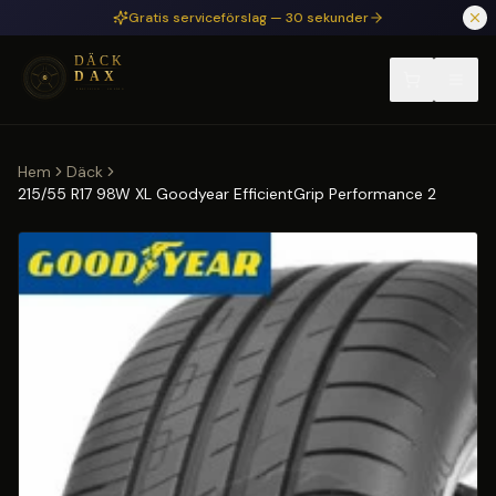
Hoppa till huvudinnehåll
Gratis serviceförslag — 30 sekunder
Hem
Däck
215/55 R17 98W XL Goodyear EfficientGrip Performance 2