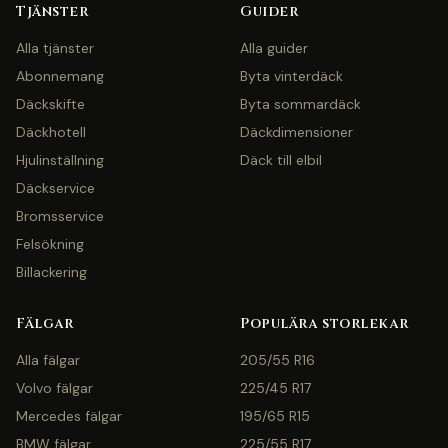
Tjänster
Guider
Alla tjänster
Alla guider
Abonnemang
Byta vinterdäck
Däckskifte
Byta sommardäck
Däckhotell
Däckdimensioner
Hjulinställning
Däck till elbil
Däckservice
Bromsservice
Felsökning
Billackering
Fälgar
Populära storlekar
Alla fälgar
205/55 R16
Volvo fälgar
225/45 R17
Mercedes fälgar
195/65 R15
BMW fälgar
225/55 R17