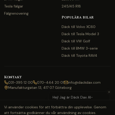
Tesla fälgar
245/45 R18
Fälgrenovering
Populära bilar
Däck till Volvo XC60
Däck till Tesla Model 3
Däck till VW Golf
Däck till BMW 3-serie
Däck till Toyota RAV4
Kontakt
031-395 12 00
070-444 20 01
info@dackdax.com
Manufakturgatan 13, 417 07 Göteborg
✕
Hej! Jag är Däck Dax AI-
assistent — behöver du hjälp
Vi använder cookies för att förbättra din upplevelse. Genom
med pris eller bokning?
att fortsätta godkänner du vår användning av cookies.
©
2026
Däck Dax. Alla rättigheter förbehållna.