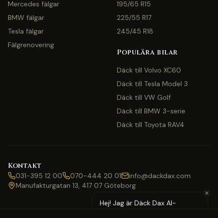
Mercedes fälgar
195/65 R15
BMW fälgar
225/55 R17
Tesla fälgar
245/45 R18
Fälgrenovering
Populära bilar
Däck till Volvo XC60
Däck till Tesla Model 3
Däck till VW Golf
Däck till BMW 3-serie
Däck till Toyota RAV4
Kontakt
031-395 12 00
070-444 20 01
info@dackdax.com
Manufakturgatan 13, 417 07 Göteborg
✕
Hej! Jag är Däck Dax AI-
assistent — behöver du hjälp