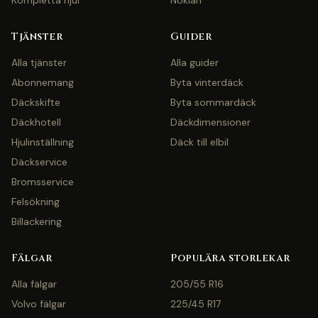
Kompletta hjul
Nokian
Tjänster
Guider
Alla tjänster
Alla guider
Abonnemang
Byta vinterdäck
Däckskifte
Byta sommardäck
Däckhotell
Däckdimensioner
Hjulinställning
Däck till elbil
Däckservice
Bromsservice
Felsökning
Billackering
Fälgar
Populära storlekar
Alla fälgar
205/55 R16
Volvo fälgar
225/45 R17