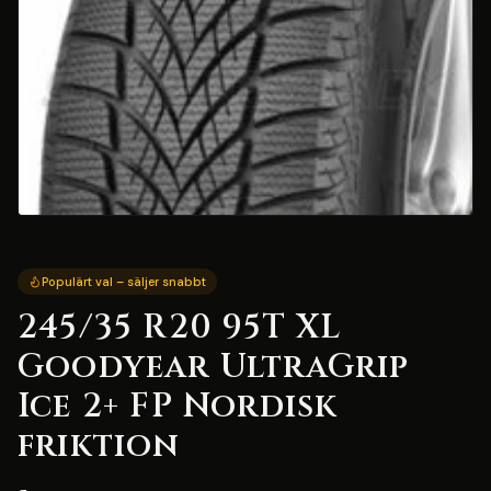
Populärt val – säljer snabbt
245/35 R20 95T XL
Goodyear UltraGrip
Ice 2+ FP Nordisk
friktion