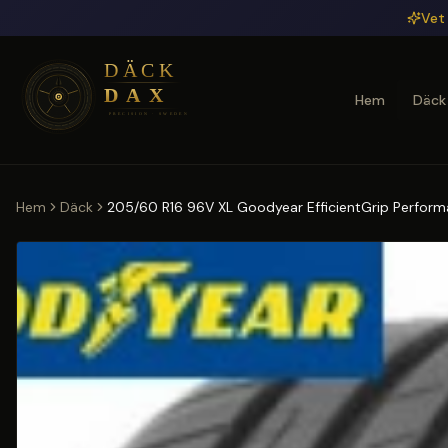
Hoppa till huvudinnehåll
Vet 
Hem
Däck
Hem
Däck
205/60 R16 96V XL Goodyear EfficientGrip Perform