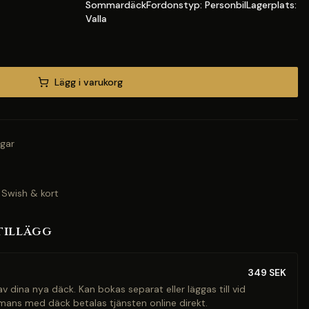
SommardäckFordonstyp: PersonbilLagerplats:
Valla
Lägg i varukorg
gar
 Swish & kort
tillägg
349
SEK
v dina nya däck. Kan bokas separat eller läggas till vid
mans med däck betalas tjänsten online direkt.