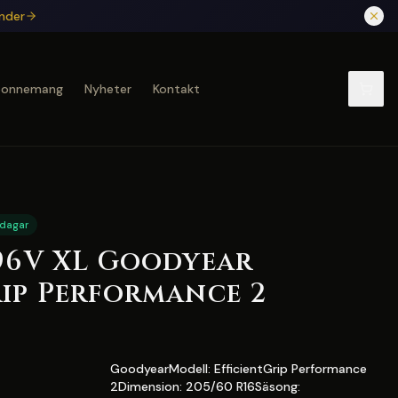
under
bonnemang
Nyheter
Kontakt
 dagar
 96V XL Goodyear
rip Performance 2
GoodyearModell: EfficientGrip Performance
2Dimension: 205/60 R16Säsong: