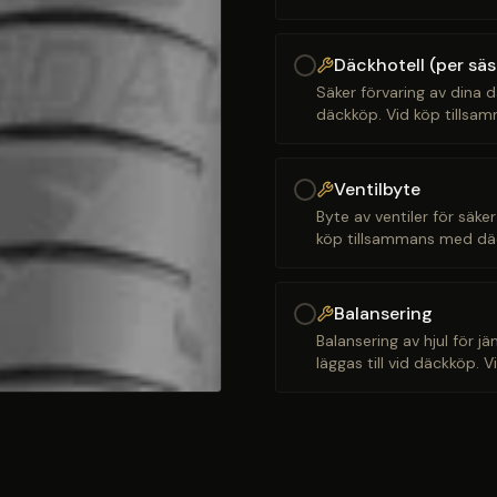
Däckhotell (per sä
Säker förvaring av dina d
däckköp. Vid köp tillsam
Ventilbyte
Byte av ventiler för säker
köp tillsammans med däck
Balansering
Balansering av hjul för j
läggas till vid däckköp. 