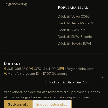
Fälgrenovering
Populära bilar
Däck till Volvo XC60
Däck till Tesla Model 3
Däck till VW Golf
Däck till BMW 3-serie
Däck till Toyota RAV4
Kontakt
031-395 12 00
070-444 20 01
info@dackdax.com
Manufakturgatan 13, 417 07 Göteborg
✕
Hej! Jag är Däck Dax AI-
assistent — behöver du hjälp
Vi använder cookies för att förbättra din upplevelse. Genom
med pris eller bokning?
att fortsätta godkänner du vår användning av cookies.
©
2026
Däck Dax. Alla rättigheter förbehållna.
Webbkarta
Klarna
Swish
Visa
Mastercard
Godkänn alla
Endast nödvändiga