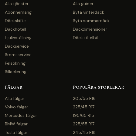
Alla tjänster
Alla guider
Abonnemang
Byta vinterdäck
Däckskifte
Byta sommardäck
Däckhotell
Däckdimensioner
Hjulinställning
Däck till elbil
Däckservice
Bromsservice
Felsökning
Billackering
Fälgar
Populära storlekar
Alla fälgar
205/55 R16
Volvo fälgar
225/45 R17
Mercedes fälgar
195/65 R15
BMW fälgar
225/55 R17
Tesla fälgar
245/45 R18