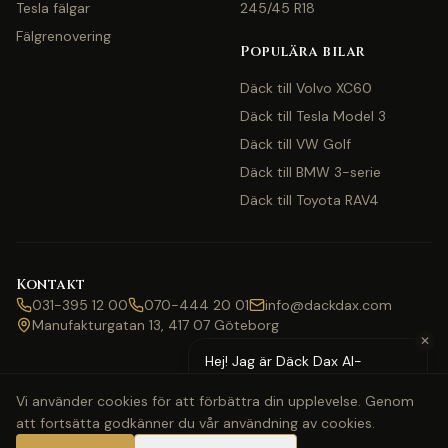
Tesla fälgar
245/45 R18
Fälgrenovering
Populära bilar
Däck till Volvo XC60
Däck till Tesla Model 3
Däck till VW Golf
Däck till BMW 3-serie
Däck till Toyota RAV4
Kontakt
031-395 12 00
070-444 20 01
info@dackdax.com
Manufakturgatan 13, 417 07 Göteborg
✕
Hej! Jag är Däck Dax AI-
assistent — behöver du hjälp
Vi använder cookies för att förbättra din upplevelse. Genom
med pris eller bokning?
att fortsätta godkänner du vår användning av cookies.
©
2026
Däck Dax. Alla rättigheter förbehållna.
Webbkarta
Klarna
Swish
Visa
Mastercard