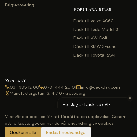
Fälgrenovering
Populära bilar
Däck till Volvo XC60
Däck till Tesla Model 3
Däck till VW Golf
Däck till BMW 3-serie
Däck till Toyota RAV4
Kontakt
031-395 12 00
070-444 20 01
info@dackdax.com
Manufakturgatan 13, 417 07 Göteborg
✕
Hej! Jag är Däck Dax AI-
assistent — behöver du hjälp
Vi använder cookies för att förbättra din upplevelse. Genom
med pris eller bokning?
att fortsätta godkänner du vår användning av cookies.
©
2026
Däck Dax. Alla rättigheter förbehållna.
Webbkarta
Klarna
Swish
Visa
Mastercard
Godkänn alla
Endast nödvändiga