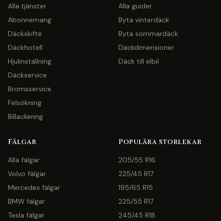
Alla tjänster
Alla guider
Abonnemang
Byta vinterdäck
Däckskifte
Byta sommardäck
Däckhotell
Däckdimensioner
Hjulinställning
Däck till elbil
Däckservice
Bromsservice
Felsökning
Billackering
Fälgar
Populära storlekar
Alla fälgar
205/55 R16
Volvo fälgar
225/45 R17
Mercedes fälgar
195/65 R15
BMW fälgar
225/55 R17
Tesla fälgar
245/45 R18