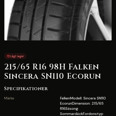
Lågt lager
215/65 R16 98H Falken
Sincera SN110 Ecorun
Specifikationer
Märke
FalkenModell: Sincera SN110
EcorunDimension: 215/65
R16Säsong:
SommardäckFordonstyp: