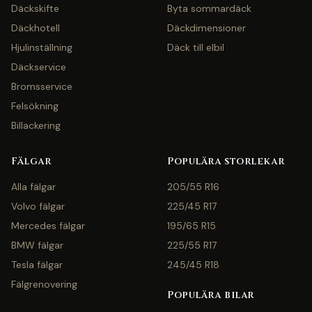
Däckskifte
Byta sommardäck
Däckhotell
Däckdimensioner
Hjulinställning
Däck till elbil
Däckservice
Bromsservice
Felsökning
Billackering
Fälgar
Populära storlekar
Alla fälgar
205/55 R16
Volvo fälgar
225/45 R17
Mercedes fälgar
195/65 R15
BMW fälgar
225/55 R17
Tesla fälgar
245/45 R18
Fälgrenovering
Populära bilar