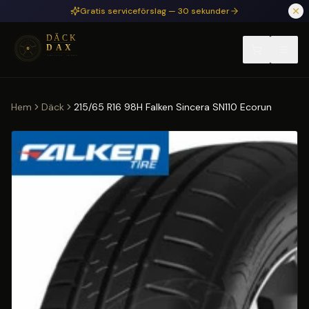
Hoppa till huvudinnehåll
Gratis serviceförslag — 30 sekunder
Hem
Däck
215/65 R16 98H Falken Sincera SN110 Ecorun