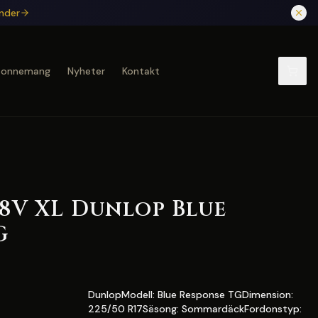
under
bonnemang
Nyheter
Kontakt
98V XL Dunlop Blue
G
DunlopModell: Blue Response TGDimension:
225/50 R17Säsong: SommardäckFordonstyp: