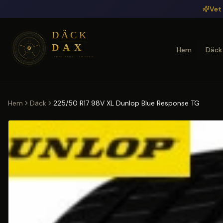
Hoppa till huvudinnehåll
Vet 
Hem
Däck
Hem
Däck
225/50 R17 98V XL Dunlop Blue Response TG