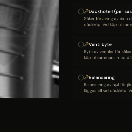
Däckhotell (per sä
Säker förvaring av dina d
däckköp. Vid köp tillsam
Ventilbyte
Byte av ventiler för säker
köp tillsammans med däck
Balansering
Balansering av hjul för j
läggas till vid däckköp. 