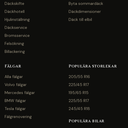
Däckskifte
Byta sommardäck
Däckhotell
Däckdimensioner
Hjulinställning
Däck till elbil
Däckservice
Bromsservice
Felsökning
Billackering
Fälgar
Populära storlekar
Alla fälgar
205/55 R16
Volvo fälgar
225/45 R17
Mercedes fälgar
195/65 R15
BMW fälgar
225/55 R17
Tesla fälgar
245/45 R18
Fälgrenovering
Populära bilar