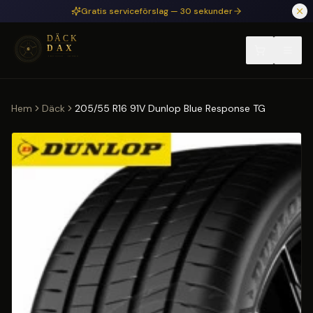
Hoppa till huvudinnehåll
Gratis serviceförslag — 30 sekunder
Hem
Däck
205/55 R16 91V Dunlop Blue Response TG