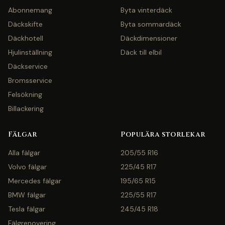
Abonnemang
Byta vinterdäck
Däckskifte
Byta sommardäck
Däckhotell
Däckdimensioner
Hjulinställning
Däck till elbil
Däckservice
Bromsservice
Felsökning
Billackering
Fälgar
Populära storlekar
Alla fälgar
205/55 R16
Volvo fälgar
225/45 R17
Mercedes fälgar
195/65 R15
BMW fälgar
225/55 R17
Tesla fälgar
245/45 R18
Fälgrenovering