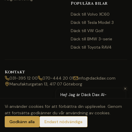
Populära bilar
Däck till Volvo XC60
Däck till Tesla Model 3
Däck till VW Golf
Däck till BMW 3-serie
Däck till Toyota RAV4
Kontakt
031-395 12 00
070-444 20 01
info@dackdax.com
Manufakturgatan 13, 417 07 Göteborg
✕
Hej! Jag är Däck Dax AI-
assistent — behöver du hjälp
Vi använder cookies för att förbättra din upplevelse. Genom
med pris eller bokning?
att fortsätta godkänner du vår användning av cookies.
©
2026
Däck Dax. Alla rättigheter förbehållna.
Webbkarta
Klarna
Swish
Visa
Mastercard
Godkänn alla
Endast nödvändiga