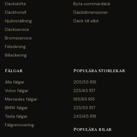
Däckskifte
Byta sommardäck
Däckhotell
Däckdimensioner
Hjulinställning
Däck till elbil
Däckservice
Bromsservice
Felsökning
Billackering
Fälgar
Populära storlekar
Alla fälgar
205/55 R16
Volvo fälgar
225/45 R17
Mercedes fälgar
195/65 R15
BMW fälgar
225/55 R17
Tesla fälgar
245/45 R18
Fälgrenovering
Populära bilar