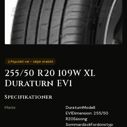
Populärt val – säljer snabbt
255/50 R20 109W XL
Duraturn EV1
Specifikationer
Märke
DuraturnModell:
EV1Dimension: 255/50
R20Säsong:
SommardäckFordonstyp: