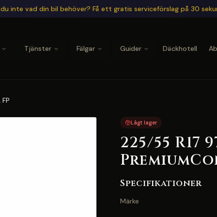
du inte vad din bil behöver? Få ett gratis serviceförslag på 30 sek
Tjänster
Fälgar
Guider
Däckhotell
A
 FP
Lågt lager
225/55 R17 
PremiumCon
Specifikationer
Märke