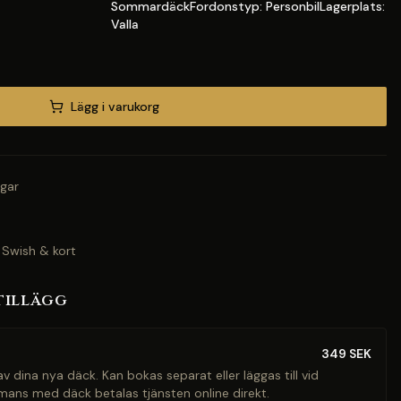
SommardäckFordonstyp: PersonbilLagerplats:
Valla
Lägg i varukorg
gar
 Swish & kort
tillägg
349
SEK
v dina nya däck. Kan bokas separat eller läggas till vid
mans med däck betalas tjänsten online direkt.