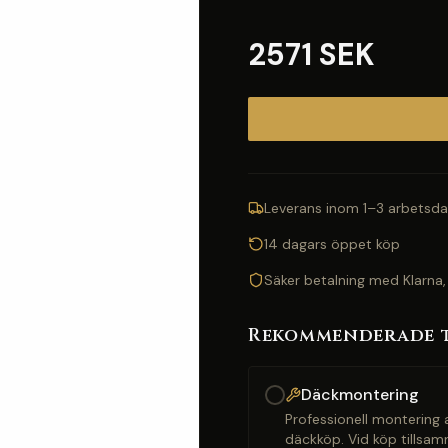
2571 SEK
Leverans inom 1–3 arbetsda
14 dagars öppet köp
Säker betalning med Klarna,
Rekommenderade 
Däckmontering
Professionell montering a
däckköp. Vid köp tillsam