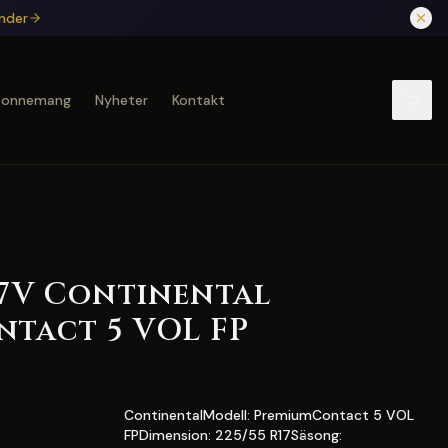
under
bonnemang
Nyheter
Kontakt
97V Continental
tact 5 VOL FP
ContinentalModell: PremiumContact 5 VOL
FPDimension: 225/55 R17Säsong: