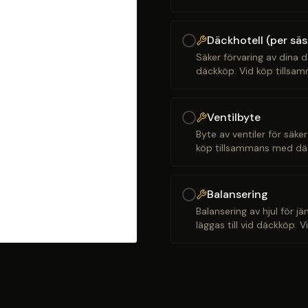
Däckhotell (per sä
Säker förvaring av dina d
däckköp. Vid köp tillsam
Ventilbyte
Byte av ventiler för säker
köp tillsammans med däck
Balansering
Balansering av hjul för j
läggas till vid däckköp. 