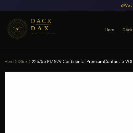
Hoppa till huvudinnehåll
Vet 
Hem
Däck
Hem
Däck
225/55 R17 97V Continental PremiumContact 5 VOL