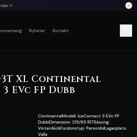
under
bonnemang
Nyheter
Kontakt
103T XL Continental
 3 EVc FP Dubb
ContinentalModell: IceContact 3 EVc FP
DubbDimension: 215/65 R17Säsong:
VinterdäckFordonstyp: PersonbilLagerplats:
Valla