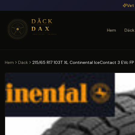
Hoppa till huvudinnehåll
Vet 
Hem
Däck
Hem
Däck
215/65 R17 103T XL Continental IceContact 3 EVc F