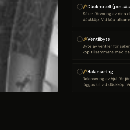
Däckhotell (per sä
Säker förvaring av dina d
däckköp. Vid köp tillsam
Ventilbyte
Byte av ventiler för säker
köp tillsammans med däck
Balansering
Balansering av hjul för j
läggas till vid däckköp. 