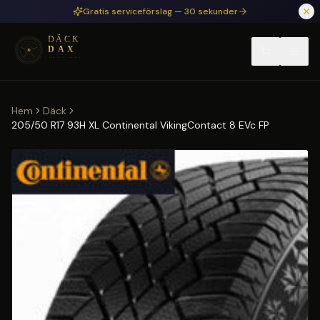
Hoppa till huvudinnehåll
Gratis serviceförslag — 30 sekunder
Hem
Däck
205/50 R17 93H XL Continental VikingContact 8 EVc FP