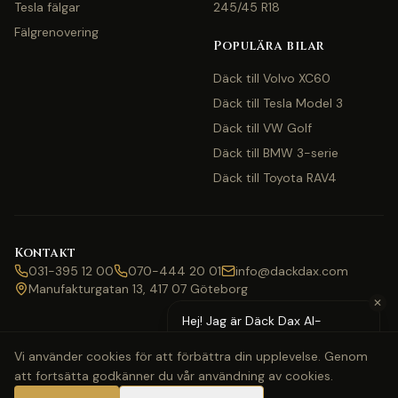
Tesla fälgar
245/45 R18
Fälgrenovering
Populära bilar
Däck till Volvo XC60
Däck till Tesla Model 3
Däck till VW Golf
Däck till BMW 3-serie
Däck till Toyota RAV4
Kontakt
031-395 12 00
070-444 20 01
info@dackdax.com
Manufakturgatan 13, 417 07 Göteborg
✕
Hej! Jag är Däck Dax AI-
assistent — behöver du hjälp
Vi använder cookies för att förbättra din upplevelse. Genom
med pris eller bokning?
att fortsätta godkänner du vår användning av cookies.
©
2026
Däck Dax. Alla rättigheter förbehållna.
Webbkarta
Klarna
Swish
Visa
Mastercard