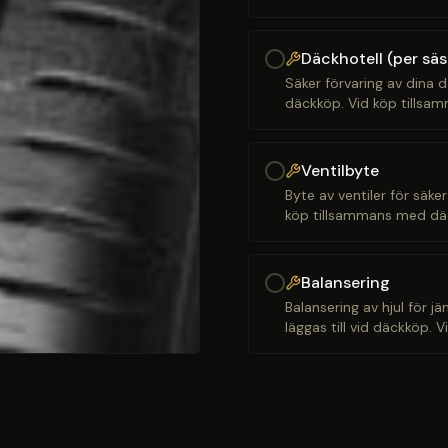
Däckhotell (per sä
Säker förvaring av dina d
däckköp. Vid köp tillsam
Ventilbyte
Byte av ventiler för säker
köp tillsammans med däck
Balansering
Balansering av hjul för j
läggas till vid däckköp. 