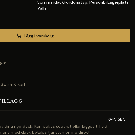
SommardäckFordonstyp: PersonbilLagerplats:
Valla
Lägg i varukorg
gar
 Swish & kort
tillägg
349
SEK
v dina nya däck. Kan bokas separat eller läggas till vid
mans med däck betalas tjänsten online direkt.