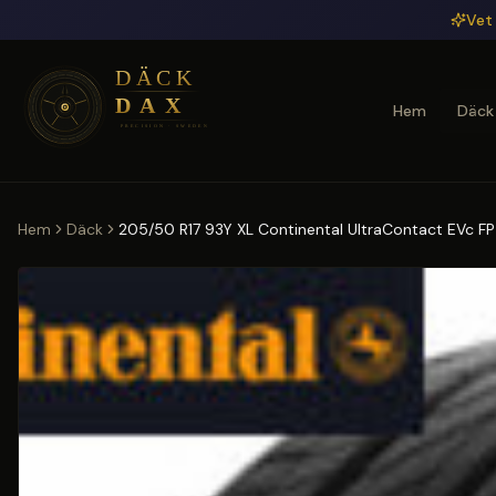
Hoppa till huvudinnehåll
Vet 
Hem
Däck
Hem
Däck
205/50 R17 93Y XL Continental UltraContact EVc FP