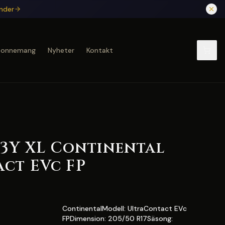
under
bonnemang
Nyheter
Kontakt
 93Y XL Continental
ct EVc FP
ContinentalModell: UltraContact EVc
FPDimension: 205/50 R17Säsong: