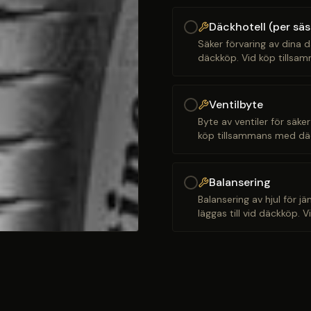
Däckhotell (per sä
Säker förvaring av dina d
däckköp. Vid köp tillsam
Ventilbyte
Byte av ventiler för säker
köp tillsammans med däck
Balansering
Balansering av hjul för j
läggas till vid däckköp. 