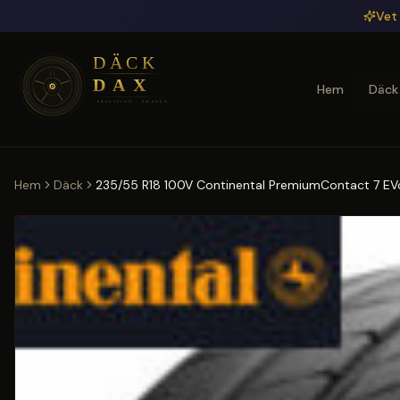
Hoppa till huvudinnehåll
Vet 
Hem
Däck
Hem
Däck
235/55 R18 100V Continental PremiumContact 7 EV