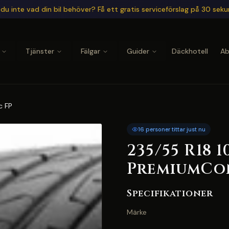
du inte vad din bil behöver? Få ett gratis serviceförslag på 30 sek
Tjänster
Fälgar
Guider
Däckhotell
A
c FP
16 personer tittar just nu
235/55 R18 
PremiumCon
Specifikationer
Märke