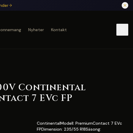
under
bonnemang
Nyheter
Kontakt
100V Continental
tact 7 EVc FP
ContinentalModell: PremiumContact 7 EVc
FPDimension: 235/55 R18Säsong: