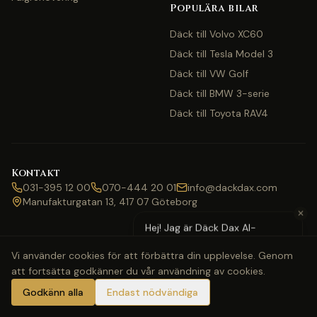
Populära bilar
Däck till Volvo XC60
Däck till Tesla Model 3
Däck till VW Golf
Däck till BMW 3-serie
Däck till Toyota RAV4
Kontakt
031-395 12 00
070-444 20 01
info@dackdax.com
Manufakturgatan 13, 417 07 Göteborg
✕
Hej! Jag är Däck Dax AI-
assistent — behöver du hjälp
Vi använder cookies för att förbättra din upplevelse. Genom
med pris eller bokning?
att fortsätta godkänner du vår användning av cookies.
©
2026
Däck Dax. Alla rättigheter förbehållna.
Webbkarta
Klarna
Swish
Visa
Mastercard
Godkänn alla
Endast nödvändiga