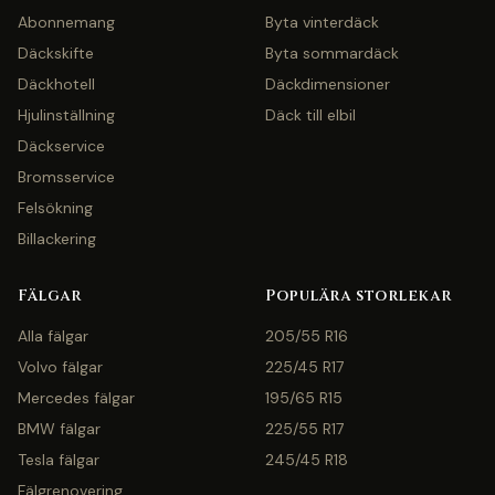
Abonnemang
Byta vinterdäck
Däckskifte
Byta sommardäck
Däckhotell
Däckdimensioner
Hjulinställning
Däck till elbil
Däckservice
Bromsservice
Felsökning
Billackering
Fälgar
Populära storlekar
Alla fälgar
205/55 R16
Volvo fälgar
225/45 R17
Mercedes fälgar
195/65 R15
BMW fälgar
225/55 R17
Tesla fälgar
245/45 R18
Fälgrenovering