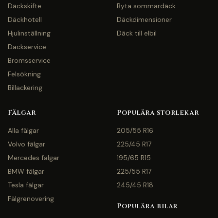
Däckskifte
Byta sommardäck
Däckhotell
Däckdimensioner
Hjulinställning
Däck till elbil
Däckservice
Bromsservice
Felsökning
Billackering
Fälgar
Populära storlekar
Alla fälgar
205/55 R16
Volvo fälgar
225/45 R17
Mercedes fälgar
195/65 R15
BMW fälgar
225/55 R17
Tesla fälgar
245/45 R18
Fälgrenovering
Populära bilar