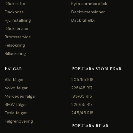
Däckskifte
Byta sommardäck
Däckhotell
Däckdimensioner
Hjulinställning
Däck till elbil
Däckservice
Bromsservice
Felsökning
Billackering
Fälgar
Populära storlekar
Alla fälgar
205/55 R16
Volvo fälgar
225/45 R17
Mercedes fälgar
195/65 R15
BMW fälgar
225/55 R17
Tesla fälgar
245/45 R18
Fälgrenovering
Populära bilar