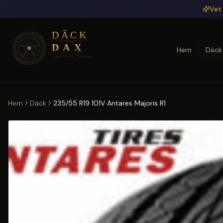
Hoppa till huvudinnehåll
Vet 
Hem
Däck
Hem
Däck
235/55 R19 101V Antares Majoris R1