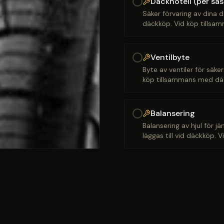
Däckhotell (per sä
Säker förvaring av dina d
däckköp. Vid köp tillsam
Ventilbyte
Byte av ventiler för säker
köp tillsammans med däck
Balansering
Balansering av hjul för j
läggas till vid däckköp. 