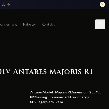
under
bonnemang
Nyheter
Kontakt
101V Antares Majoris R1
AntaresModell: Majoris R1Dimension: 235/55
R19Säsong: SommardäckFordonstyp:
SUVLagerplats: Valla