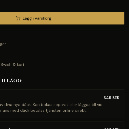
Lägg i varukorg
gar
 Swish & kort
tillägg
349
SEK
v dina nya däck. Kan bokas separat eller läggas till vid
mans med däck betalas tjänsten online direkt.