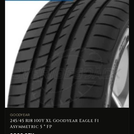
Du har vunnit gratis spolvätska till din bil
🇸🇪 +46
Hämta din gåva
Vid varje bokning fyller vi på din spolvätska — helt gratis.
GOODYEAR
245/45 R18 100Y XL Goodyear Eagle F1
Asymmetric 5 * FP