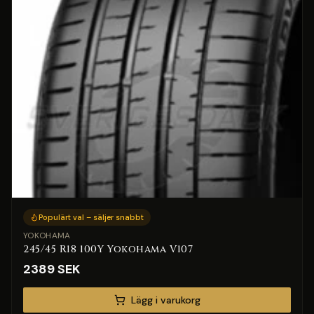
Populärt val – säljer snabbt
YOKOHAMA
245/45 R18 100Y Yokohama V107
2389
SEK
Lägg i varukorg