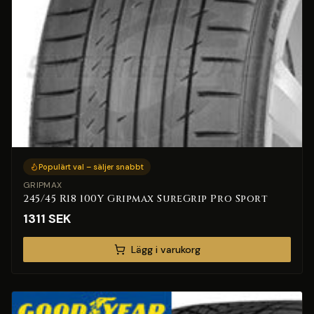
Populärt val – säljer snabbt
GRIPMAX
245/45 R18 100Y Gripmax SureGrip Pro Sport
1311
SEK
Lägg i varukorg